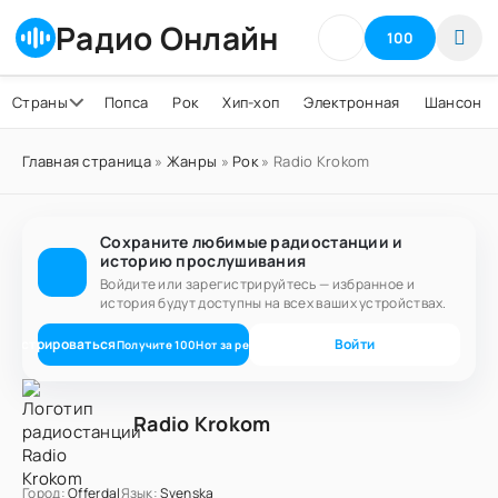
Радио Онлайн
100
Страны
Попса
Рок
Хип-хоп
Электронная
Шансон
Главная страница
»
Жанры
»
Рок
» Radio Krokom
Сохраните любимые радиостанции и
историю прослушивания
Войдите или зарегистрируйтесь — избранное и
история будут доступны на всех ваших устройствах.
егистрироваться
Войти
Получите
100
Нот
за регистрацию
Radio Krokom
Город:
Offerdal
Язык:
Svenska