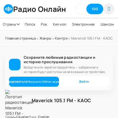
Радио Онлайн
100
Страны
Попса
Рок
Хип-хоп
Электронная
Шансон
Главная страница
»
Жанры
»
Кантри
» Maverick 105.1 FM - KAOC
Сохраните любимые радиостанции и
историю прослушивания
Войдите или зарегистрируйтесь — избранное и
история будут доступны на всех ваших устройствах.
егистрироваться
Войти
Получите
100
Нот
за регистрацию
Maverick 105.1 FM - KAOC
Город:
Cavalier
Язык:
English