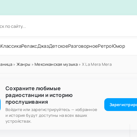
н
Классика
Релакс
Джаз
Детское
Разговорное
Ретро
Юмор
раница
»
Жанры
»
Мексиканская музыка
» X La Mera Mera
Сохраните любимые
радиостанции и историю
прослушивания
Зарегистрир
Войдите или зарегистрируйтесь — избранное
и история будут доступны на всех ваших
устройствах.