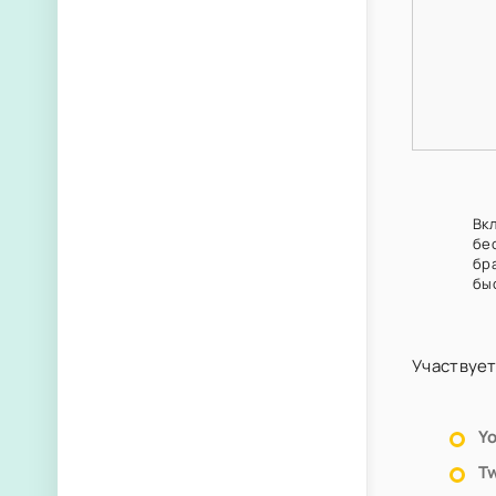
Вк
бе
бр
бы
Участвует
Y
Tw