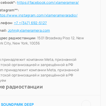
acebook*:
https://facebook.com/xlameramera/
nstagram**:
tps://www.instagram.com/xlamerameraradio/
елефон:
+7 +(347) 692-5127
ail:
John@xlameramera.com
дрес радиостанции:
1501 Broadway Piso 12, New
rk City, New York, 10036
k принадлежит компании Meta, признанной
тской организацией и запрещённой в РФ
ram принадлежит компании Meta, признанной
тской организацией и запрещённой в РФ
уем
ие радиостанции
SOUNDPARK DEEP