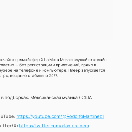
лючайте прямой эфир X La Mera Mera и слушайте онлайн
сплатно — без регистрации и приложений, прямо в
аузере на телефоне и компьютере. Плеер запускается
стро, вещание стабильно 24/7.
 в подборках:
Мексиканская музыка
/
США
ouTube:
https://youtube.com/@RodolfoMartinez1
itter/X:
https://twitter.com/xlameramera