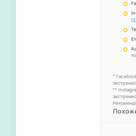
F
I
ht
Т
Em
А
Yo
* Faceboo
экстремис
** Instag
экстремис
Рекоменд
Похож