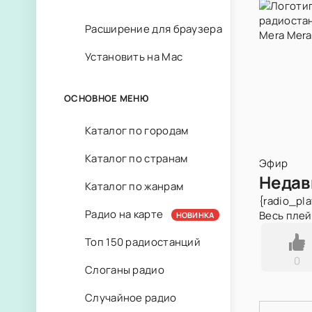
Расширение для браузера
Установить на Mac
ОСНОВНОЕ МЕНЮ
Каталог по городам
Каталог по странам
Эфир
Недав
Каталог по жанрам
{radio_pla
Радио на карте
Весь пле
НОВИНКА
Топ 150 радиостанций
0
Слоганы радио
Случайное радио