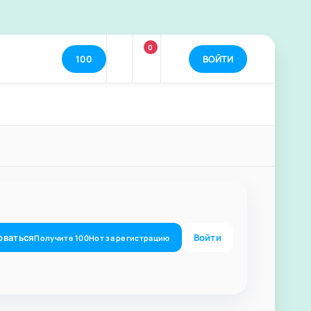
0
100
ВОЙТИ
оваться
Войти
Получите
100
Нот
за регистрацию