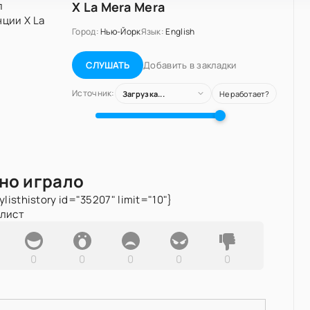
X La Mera Mera
Город:
Нью-Йорк
Язык:
English
Добавить в закладки
СЛУШАТЬ
Источник:
Загрузка...
Не работает?
но играло
ylisthistory id="35207" limit="10"}
йлист
0
0
0
0
0