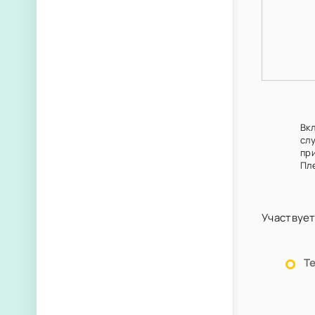
Вк
сл
пр
Пл
Участвует
Т