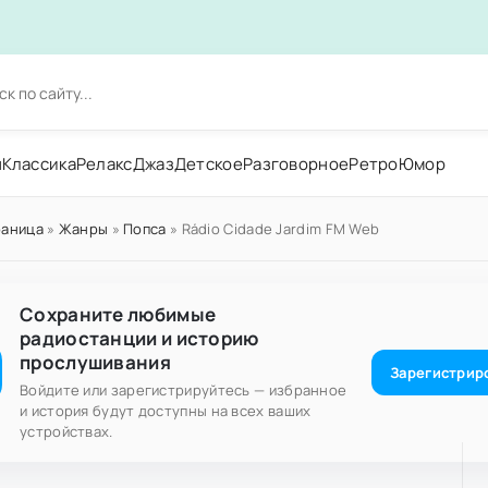
н
Классика
Релакс
Джаз
Детское
Разговорное
Ретро
Юмор
раница
»
Жанры
»
Попса
» Rádio Cidade Jardim FM Web
Сохраните любимые
радиостанции и историю
прослушивания
Зарегистрир
Войдите или зарегистрируйтесь — избранное
и история будут доступны на всех ваших
устройствах.