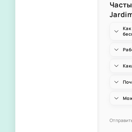
Часты
Jardi
Как
бес
Раб
Как
Поч
Мож
Отправить