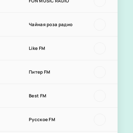
FON MUSIC RADIO
Чайная роза радио
Like FM
Питер FM
Best FM
Русское FM