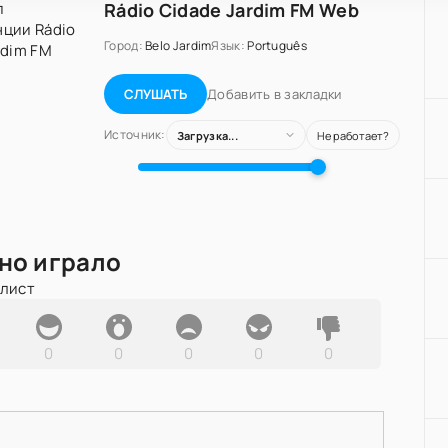
Rádio Cidade Jardim FM Web
Город:
Belo Jardim
Язык:
Português
Добавить в закладки
СЛУШАТЬ
Источник:
Загрузка...
Не работает?
но играло
йлист
0
0
0
0
0