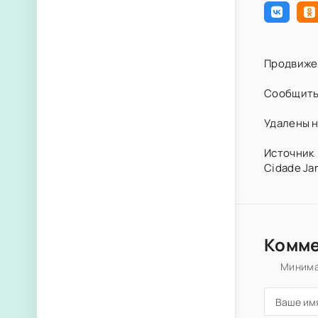
Продвиже
Сообщить
Удалены н
Источник 
Cidade Ja
Комм
Минима