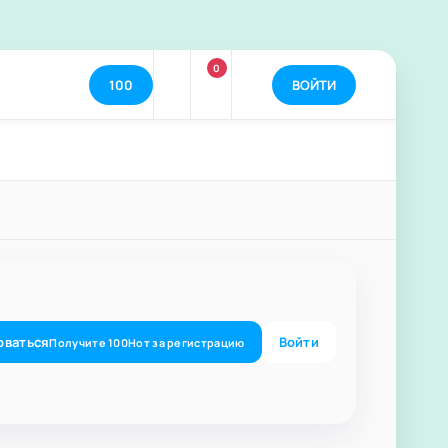
0
100
ВОЙТИ
оваться
Войти
Получите
100
Нот
за регистрацию