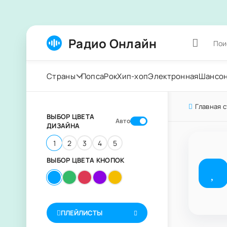
Радио Онлайн
Страны
Попса
Рок
Хип-хоп
Электронная
Шансо
Главная 
ВЫБОР ЦВЕТА
Авто
ДИЗАЙНА
1
2
3
4
5
ВЫБОР ЦВЕТА КНОПОК
ПЛЕЙЛИСТЫ