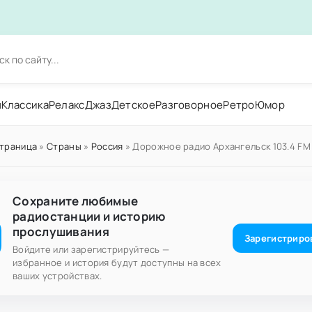
н
Классика
Релакс
Джаз
Детское
Разговорное
Ретро
Юмор
страница
»
Страны
»
Россия
» Дорожное радио Архангельск 103.4 FM
Сохраните любимые
радиостанции и историю
прослушивания
Зарегистриро
Войдите или зарегистрируйтесь —
избранное и история будут доступны на всех
ваших устройствах.