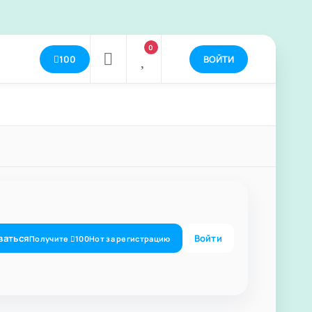
0
100
ВОЙТИ
ваться
Войти
Получите
100
Нот
за регистрацию