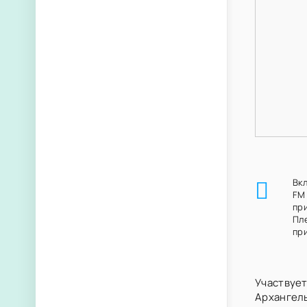
Вк
FM
пр
Пл
при
Участвует
Архангел