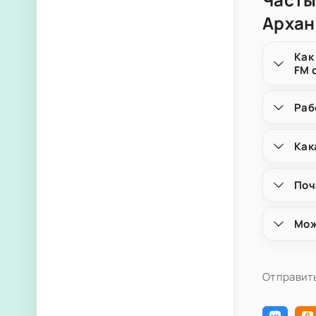
Архан
Как
FM 
Раб
Как
Поч
Мож
Отправить