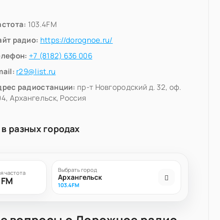
астота:
103.4FM
айт радио:
https://dorognoe.ru/
елефон:
+7 (8182) 636 006
ail:
r29@list.ru
дрес радиостанции:
пр-т Новгородский д. 32, оф.
4, Архангельск, Россия
 в разных городах
Выбрать город
я частота
Архангельск
4FM
103.4FM
е вопросы о Дорожное радио