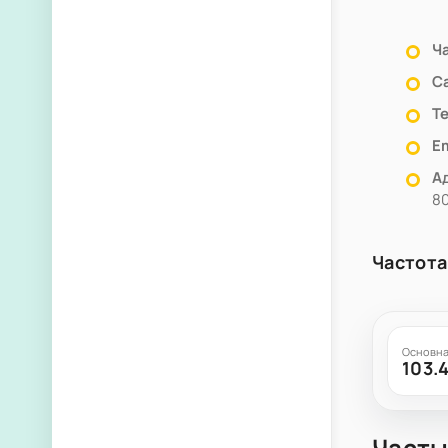
Ч
С
Т
Em
А
80
Частота
Основна
103.
Часты