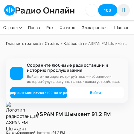
Радио Онлайн
100
Страны
Попса
Рок
Хип-хоп
Электронная
Шансон
Главная страница
»
Страны
»
Казахстан
» ASPAN FM Шымкент 91.2 FM
Сохраните любимые радиостанции и
историю прослушивания
Войдите или зарегистрируйтесь — избранное и
история будут доступны на всех ваших устройствах.
егистрироваться
Войти
Получите
100
Нот
за регистрацию
ASPAN FM Шымкент 91.2 FM
Язык:
Казахский
Частота:
91.2 FM