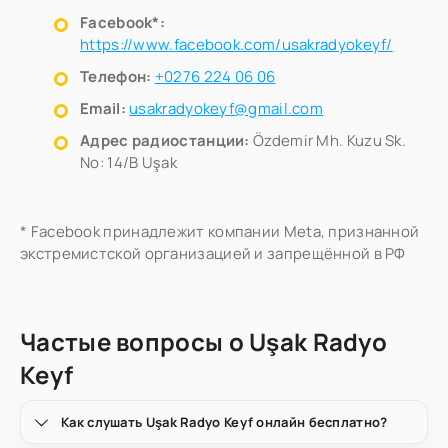
Facebook*:
https://www.facebook.com/usakradyokeyf/
Телефон:
+0276 224 06 06
Email:
usakradyokeyf@gmail.com
Адрес радиостанции:
Özdemir Mh. Kuzu Sk.
No: 14/B Uşak
* Facebook принадлежит компании Meta, признанной
экстремистской организацией и запрещённой в РФ
Частые вопросы о Uşak Radyo
Keyf
Как слушать Uşak Radyo Keyf онлайн бесплатно?