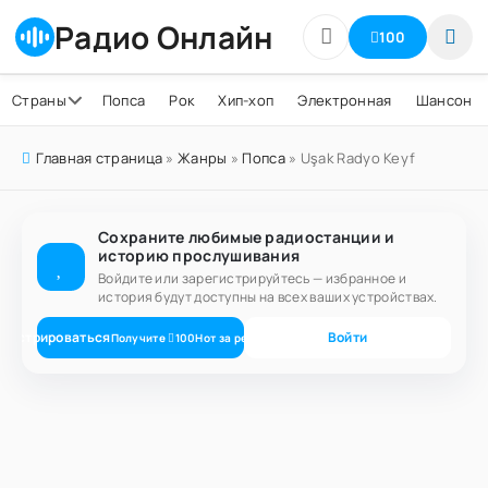
Радио Онлайн
100
Страны
Попса
Рок
Хип-хоп
Электронная
Шансон
Главная страница
»
Жанры
»
Попса
» Uşak Radyo Keyf
Сохраните любимые радиостанции и
историю прослушивания
Войдите или зарегистрируйтесь — избранное и
история будут доступны на всех ваших устройствах.
егистрироваться
Войти
Получите
100
Нот
за регистрацию