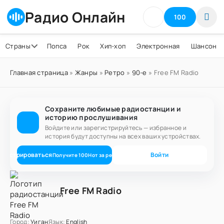
Радио Онлайн
100
Страны
Попса
Рок
Хип-хоп
Электронная
Шансон
Главная страница
»
Жанры
»
Ретро
»
90-е
» Free FM Radio
Сохраните любимые радиостанции и
историю прослушивания
Войдите или зарегистрируйтесь — избранное и
история будут доступны на всех ваших устройствах.
егистрироваться
Войти
Получите
100
Нот
за регистрацию
Free FM Radio
Город:
Уиган
Язык:
English