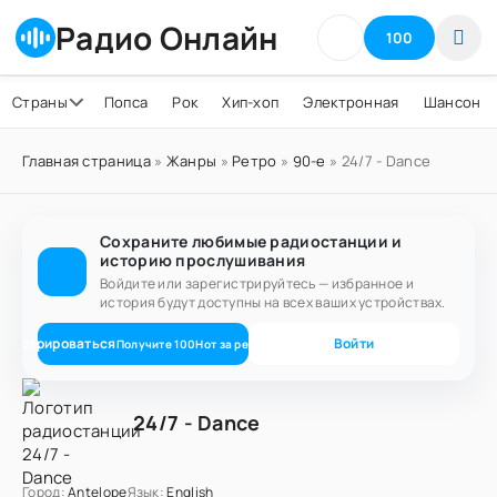
Радио Онлайн
100
Страны
Попса
Рок
Хип-хоп
Электронная
Шансон
Главная страница
»
Жанры
»
Ретро
»
90-е
» 24/7 - Dance
Сохраните любимые радиостанции и
историю прослушивания
Войдите или зарегистрируйтесь — избранное и
история будут доступны на всех ваших устройствах.
егистрироваться
Войти
Получите
100
Нот
за регистрацию
24/7 - Dance
Город:
Antelope
Язык:
English