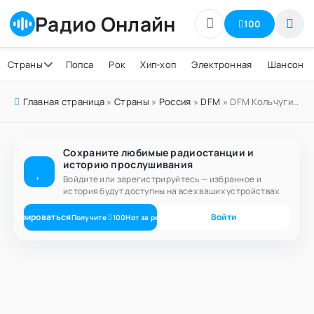
Радио Онлайн
100
Страны
Попса
Рок
Хип-хоп
Электронная
Шансон
Главная страница
»
Страны
»
Россия
»
DFM
» DFM Кольчугино 100.6 FM
Сохраните любимые радиостанции и
историю прослушивания
Войдите или зарегистрируйтесь — избранное и
история будут доступны на всех ваших устройствах.
егистрироваться
Войти
Получите
100
Нот
за регистрацию