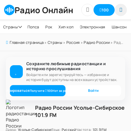
Радио Онлайн
100
Страны
Попса
Рок
Хип-хоп
Электронная
Шансон
Главная страница
»
Страны
»
Россия
»
Радио России
» Радио России Усолье-Сибирское 101.9 FM
Сохраните любимые радиостанции и
историю прослушивания
Войдите или зарегистрируйтесь — избранное и
история будут доступны на всех ваших устройствах.
егистрироваться
Войти
Получите
100
Нот
за регистрацию
Радио России Усолье-Сибирское
101.9 FM
Город:
Усолье-Сибирское
Язык:
Русский
Частота:
101.9 FM