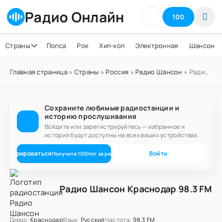
Радио Онлайн
100
Страны
Попса
Рок
Хип-хоп
Электронная
Шансон
Главная страница
»
Страны
»
Россия
»
Радио Шансон
» Радио Шансон Краснодар 98.3 FM
Сохраните любимые радиостанции и
историю прослушивания
Войдите или зарегистрируйтесь — избранное и
история будут доступны на всех ваших устройствах.
егистрироваться
Войти
Получите
100
Нот
за регистрацию
Радио Шансон Краснодар 98.3 FM
Город:
Краснодар
Язык:
Русский
Частота:
98.3 FM