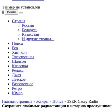
Таймер не установлен
0
Войти
Страны
Россия
Беларусь
Казахстан
И другие страны...
Попса
Рок
Хип-хоп
Электронная
Шансон
Классика
Релакс
Джаз
Детское
Разговорное
Ретро
Юмор
Главная страница
»
Жанры
»
Попса
» 3SER Casey Radio
Сохраните любимые радиостанции и историю прослушиван