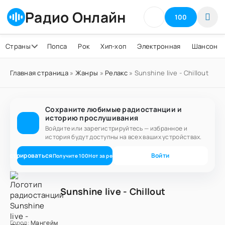
Радио Онлайн
100
Страны
Попса
Рок
Хип-хоп
Электронная
Шансон
Главная страница
»
Жанры
»
Релакс
» Sunshine live - Chillout
Сохраните любимые радиостанции и
историю прослушивания
Войдите или зарегистрируйтесь — избранное и
история будут доступны на всех ваших устройствах.
егистрироваться
Войти
Получите
100
Нот
за регистрацию
Sunshine live - Chillout
Город:
Мангейм