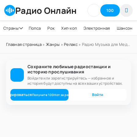
Радио Онлайн
100
Страны
Попса
Рок
Хип-хоп
Электронная
Шансон
Главная страница
»
Жанры
»
Релакс
» Радио Музыка для Медитации
Сохраните любимые радиостанции и
историю прослушивания
Войдите или зарегистрируйтесь — избранное и
история будут доступны на всех ваших устройствах.
егистрироваться
Войти
Получите
100
Нот
за регистрацию