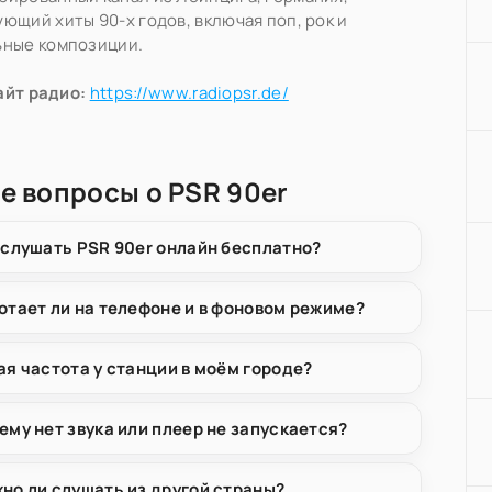
ющий хиты 90-х годов, включая поп, рок и
ьные композиции.
айт радио:
https://www.radiopsr.de/
е вопросы о PSR 90er
 слушать PSR 90er онлайн бесплатно?
отает ли на телефоне и в фоновом режиме?
ая частота у станции в моём городе?
ему нет звука или плеер не запускается?
но ли слушать из другой страны?