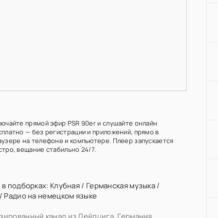
лючайте прямой эфир PSR 90er и слушайте онлайн
сплатно — без регистрации и приложений, прямо в
аузере на телефоне и компьютере. Плеер запускается
стро, вещание стабильно 24/7.
 в подборках:
Клубная
/
Германская музыка
/
/
Радио на немецком языке
ированный канал из Лейпцига, Германия,