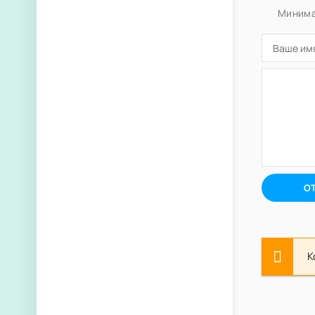
Минима
О
К