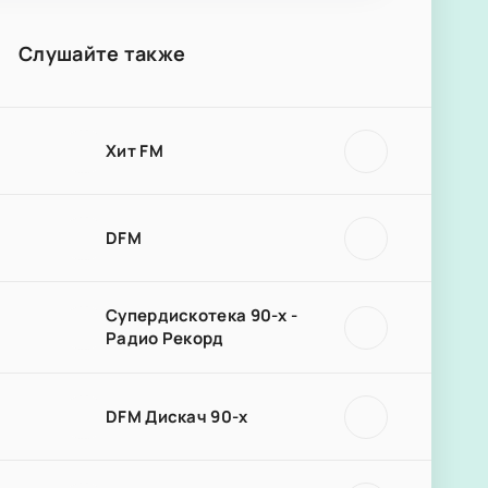
Слушайте также
Хит FM
DFM
Супердискотека 90-х -
Радио Рекорд
DFM Дискач 90-х