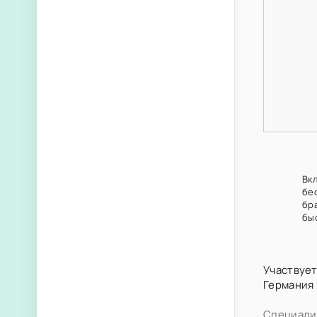
Вк
бе
бр
бы
Участвует
Германия
Специализ