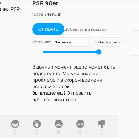
PSR 90er
Город:
Лейпциг
Добавить в закладки
СЛУШАТЬ
Источник:
Загрузка...
Не работает?
В данный момент радио может быть
недоступно. Мы уже знаем о
проблеме и в скором времени
исправим поток.
Вы владелец?
Отправить
работающий поток.
0
0
0
0
0