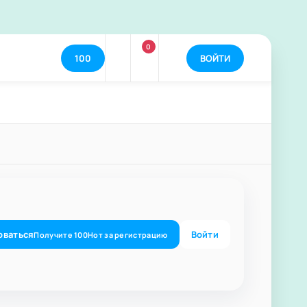
0
100
ВОЙТИ
оваться
Войти
Получите
100
Нот
за регистрацию