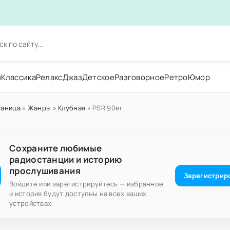
н
Классика
Релакс
Джаз
Детское
Разговорное
Ретро
Юмор
раница
»
Жанры
»
Клубная
» PSR 90er
Сохраните любимые
радиостанции и историю
прослушивания
Зарегистрир
Войдите или зарегистрируйтесь — избранное
и история будут доступны на всех ваших
устройствах.