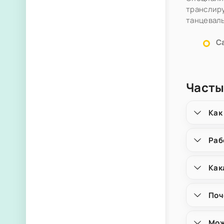
транслиру
танцевал
С
Часты
Как
Раб
Как
Поч
Мож