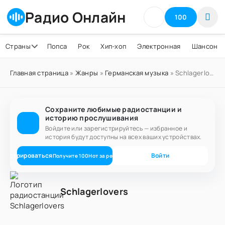
Радио Онлайн
100
Страны
Попса
Рок
Хип-хоп
Электронная
Шансон
Главная страница
»
Жанры
»
Германская музыка
» Schlagerlovers
Сохраните любимые радиостанции и
историю прослушивания
Войдите или зарегистрируйтесь — избранное и
история будут доступны на всех ваших устройствах.
егистрироваться
Войти
Получите
100
Нот
за регистрацию
Schlagerlovers