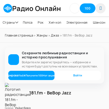
Радио Онлайн
100
Страны
Попса
Рок
Хип-хоп
Электронная
Шансон
Главная страница
»
Жанры
»
Джаз
» 181.fm - BeBop Jazz
Сохраните любимые радиостанции и
историю прослушивания
Войдите или зарегистрируйтесь — избранное и
история будут доступны на всех ваших устройствах.
егистрироваться
Войти
Получите
100
Нот
за регистрацию
181.fm - BeBop Jazz
Город:
Уэйнсборо