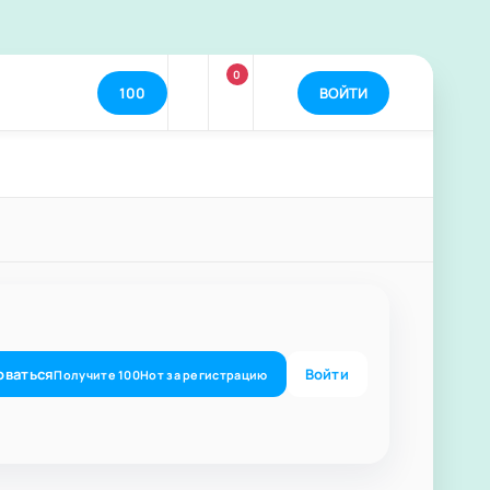
0
100
ВОЙТИ
оваться
Войти
Получите
100
Нот
за регистрацию