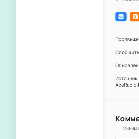
Продвиже
Сообщить
Обновлено
Источник 
AceRadio.N
Комм
Минима