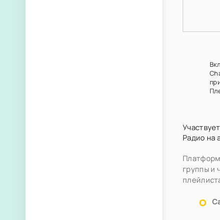
Вкл
Ch
пр
Пл
Участвует
Радио на 
Платформа
группы и 
плейлист
С