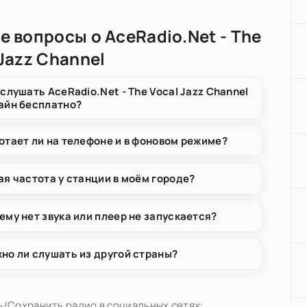
е вопросы о AceRadio.Net - The
 Jazz Channel
 слушать AceRadio.Net - The Vocal Jazz Channel
айн бесплатно?
отает ли на телефоне и в фоновом режиме?
ая частота у станции в моём городе?
ему нет звука или плеер не запускается?
но ли слушать из другой страны?
/Сохранить радио в социальных сетях: