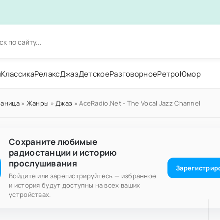
н
Классика
Релакс
Джаз
Детское
Разговорное
Ретро
Юмор
раница
»
Жанры
»
Джаз
» AceRadio.Net - The Vocal Jazz Channel
Сохраните любимые
радиостанции и историю
прослушивания
Зарегистрир
Войдите или зарегистрируйтесь — избранное
и история будут доступны на всех ваших
устройствах.