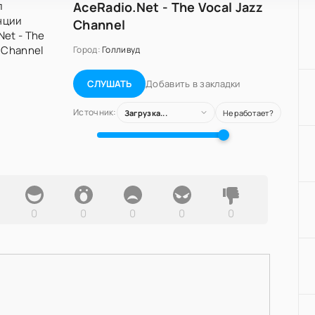
AceRadio.Net - The Vocal Jazz
Channel
Город:
Голливуд
Добавить в закладки
СЛУШАТЬ
Источник:
Загрузка...
Не работает?
0
0
0
0
0