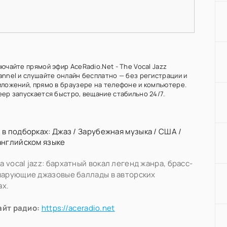
ючайте прямой эфир AceRadio.Net - The Vocal Jazz
annel и слушайте онлайн бесплатно — без регистрации и
иложений, прямо в браузере на телефоне и компьютере.
еер запускается быстро, вещание стабильно 24/7.
 в подборках:
Джаз
/
Зарубежная музыка
/
США
/
английском языке
 vocal jazz: бархатный вокал легенд жанра, брасс-
чарующие джазовые баллады в авторских
ах.
айт радио:
https://aceradio.net