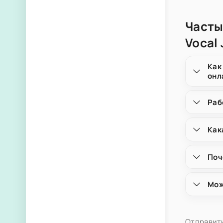
Часты
Vocal
Как
онл
Раб
Как
Поч
Мож
Отправить