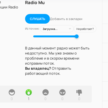
Radio Mu
Добавить в закладки
СЛУШАТЬ
Источник:
Загрузка...
Не работает?
В данный момент радио может быть
недоступно. Мы уже знаем о
проблеме и в скором времени
исправим поток.
Вы владелец?
Отправить
работающий поток.
0
1
0
0
0