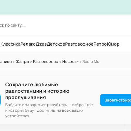
н
Классика
Релакс
Джаз
Детское
Разговорное
Ретро
Юмор
раница
»
Жанры
»
Разговорное
»
Новости
» Radio Mu
Сохраните любимые
радиостанции и историю
прослушивания
Зарегистрир
Войдите или зарегистрируйтесь — избранное
и история будут доступны на всех ваших
устройствах.