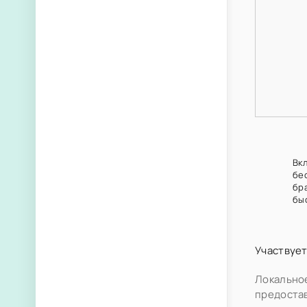
Вк
бе
бр
бы
Участвует
Локальное
предоста