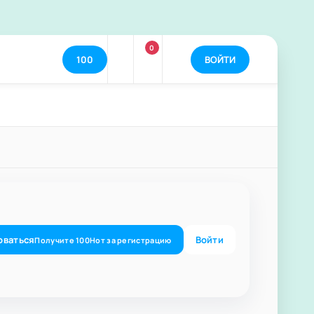
0
100
ВОЙТИ
оваться
Войти
Получите
100
Нот
за регистрацию