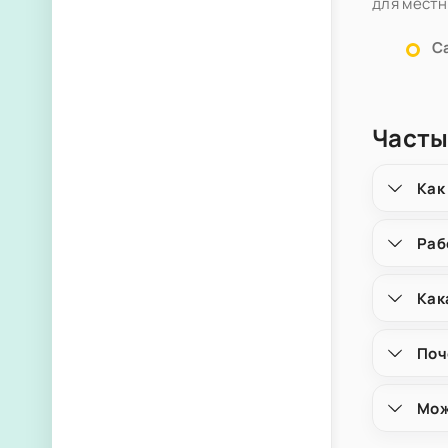
для местн
С
Часты
Как
Раб
Как
Поч
Мож