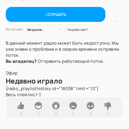
СЛУШАТЬ
Источник:
Загрузка...
Не работает?
В данный момент радио может быть недоступно. Мы
уже знаем о проблеме и в скором времени исправим
поток.
Вы владелец?
Отправить работающий поток.
Эфир
Недавно играло
{radio_playlisthistory id="18038" limit="10"}
Весь плейлист
0
0
0
0
0
0