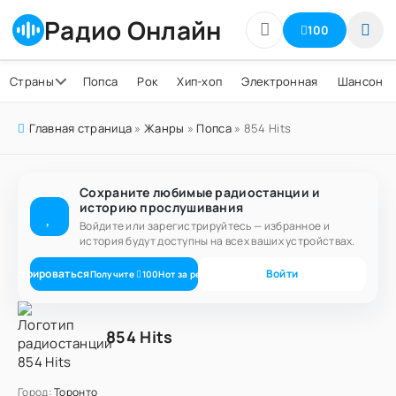
Радио Онлайн
100
Страны
Попса
Рок
Хип-хоп
Электронная
Шансон
Главная страница
»
Жанры
»
Попса
» 854 Hits
Сохраните любимые радиостанции и
историю прослушивания
Войдите или зарегистрируйтесь — избранное и
история будут доступны на всех ваших устройствах.
егистрироваться
Войти
Получите
100
Нот
за регистрацию
854 Hits
Город:
Торонто