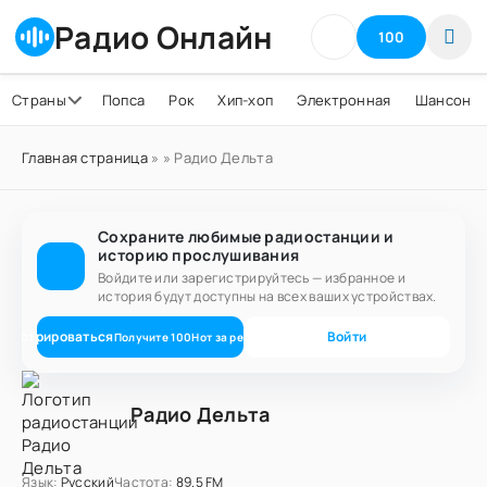
Радио Онлайн
100
Страны
Попса
Рок
Хип-хоп
Электронная
Шансон
Главная страница
»
» Радио Дельта
Сохраните любимые радиостанции и
историю прослушивания
Войдите или зарегистрируйтесь — избранное и
история будут доступны на всех ваших устройствах.
егистрироваться
Войти
Получите
100
Нот
за регистрацию
Радио Дельта
Язык:
Русский
Частота:
89.5 FM