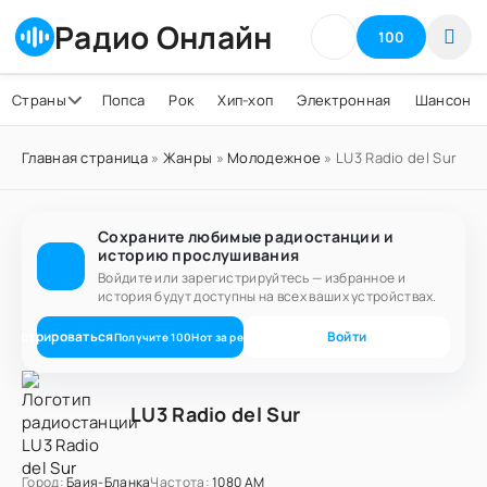
Радио Онлайн
100
Страны
Попса
Рок
Хип-хоп
Электронная
Шансон
Главная страница
»
Жанры
»
Молодежное
» LU3 Radio del Sur
Сохраните любимые радиостанции и
историю прослушивания
Войдите или зарегистрируйтесь — избранное и
история будут доступны на всех ваших устройствах.
егистрироваться
Войти
Получите
100
Нот
за регистрацию
LU3 Radio del Sur
Город:
Баия-Бланка
Частота:
1080 AM