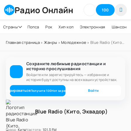
Радио Онлайн
100
Страны
Попса
Рок
Хип-хоп
Электронная
Шансон
Главная страница
»
Жанры
»
Молодежное
» Blue Radio (Кито, Эквадор)
Сохраните любимые радиостанции и
историю прослушивания
Войдите или зарегистрируйтесь — избранное и
история будут доступны на всех ваших устройствах.
егистрироваться
Войти
Получите
100
Нот
за регистрацию
Blue Radio (Кито, Эквадор)
Город:
Кито
Частота:
101.3 FM