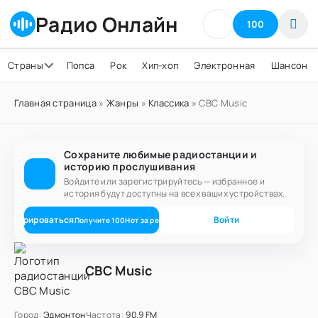
Радио Онлайн
100
Страны
Попса
Рок
Хип-хоп
Электронная
Шансон
Главная страница
»
Жанры
»
Классика
» CBC Music
Сохраните любимые радиостанции и
историю прослушивания
Войдите или зарегистрируйтесь — избранное и
история будут доступны на всех ваших устройствах.
егистрироваться
Войти
Получите
100
Нот
за регистрацию
CBC Music
Город:
Эдмонтон
Частота:
90.9 FM