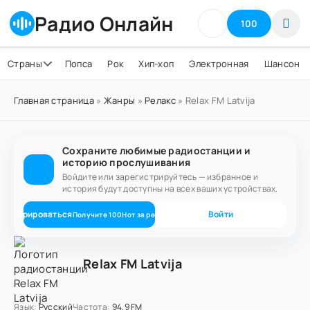
Радио Онлайн
100
Страны
Попса
Рок
Хип-хоп
Электронная
Шансон
Главная страница
»
Жанры
»
Релакс
» Relax FM Latvija
Сохраните любимые радиостанции и
историю прослушивания
Войдите или зарегистрируйтесь — избранное и
история будут доступны на всех ваших устройствах.
егистрироваться
Войти
Получите
100
Нот
за регистрацию
Relax FM Latvija
Язык:
Русский
Частота:
94.9 FM