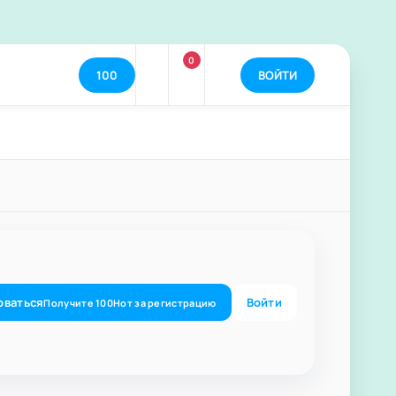
0
100
ВОЙТИ
оваться
Войти
Получите
100
Нот
за регистрацию