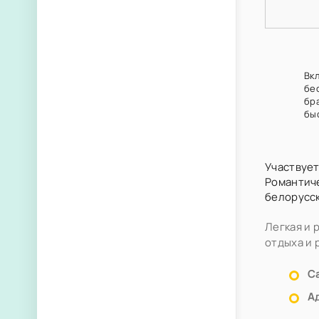
Вк
бе
бр
бы
Участвует
Романтич
белорусс
Легкая и 
отдыха и 
С
А