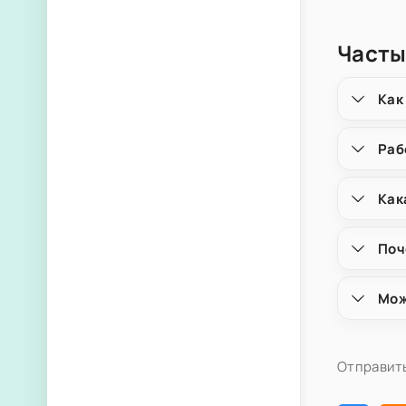
Часты
Как
Раб
Как
Поч
Мож
Отправить