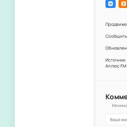
Продвиже
Сообщить
Обновлено
Источник 
Аплюс FM
Комм
Минима