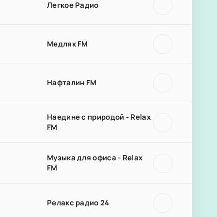
Легкое Радио
Медляк FM
Нафталин FM
Наедине с природой - Relax
FM
Музыка для офиса - Relax
FM
Релакс радио 24