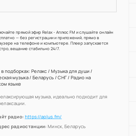
лючайте прямой эфир Relax - Аплюс FM и слушайте онлайн
сплатно — без регистрации и приложений, прямо в
аузере на телефоне и компьютере. Плеер запускается
стро, вещание стабильно 24/7.
 в подборках:
Релакс
/
Музыка для души
/
еская музыка
/
Беларусь
/
СНГ
/
Радио на
ком языке
релаксирующая музыка, идеально подходит для
релаксации.
айт радио:
https://aplus.fm/
дрес радиостанции:
Минск, Беларусь