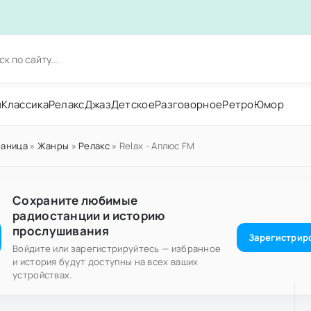
н
Классика
Релакс
Джаз
Детское
Разговорное
Ретро
Юмор
раница
»
Жанры
»
Релакс
» Relax - Аплюс FM
Сохраните любимые
радиостанции и историю
прослушивания
Зарегистрир
Войдите или зарегистрируйтесь — избранное
и история будут доступны на всех ваших
устройствах.