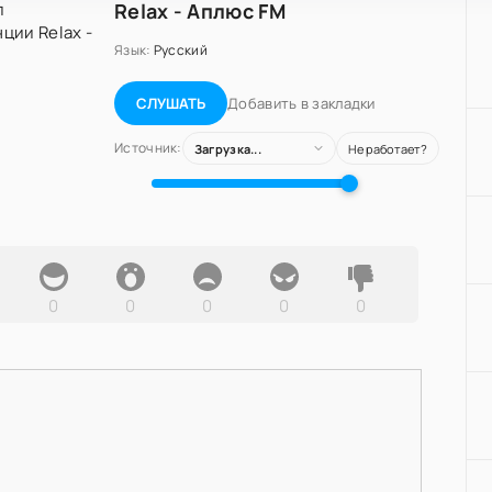
Relax - Аплюс FM
Язык:
Русский
Добавить в закладки
СЛУШАТЬ
Источник:
Загрузка...
Не работает?
0
0
0
0
0