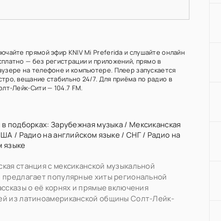
ючайте прямой эфир KNIV Mi Preferida и слушайте онлайн
сплатно — без регистрации и приложений, прямо в
аузере на телефоне и компьютере. Плеер запускается
тро, вещание стабильно 24/7. Для приёма по радио в
олт-Лейк-Сити — 104.7 FM.
 в подборках:
Зарубежная музыка
/
Мексиканская
США
/
Радио на английском языке
/
СНГ
/
Радио на
м языке
кая станция с мексиканской музыкальной
й предлагает популярные хиты региональной
ассказы о её корнях и прямые включения
ей из латиноамериканской общины Солт-Лейк-