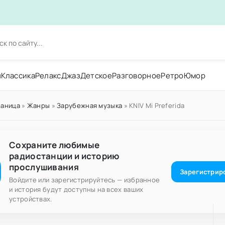
н
Классика
Релакс
Джаз
Детское
Разговорное
Ретро
Юмор
раница
»
Жанры
»
Зарубежная музыка
» KNIV Mi Preferida
Сохраните любимые
радиостанции и историю
прослушивания
Зарегистрир
Войдите или зарегистрируйтесь — избранное
и история будут доступны на всех ваших
устройствах.