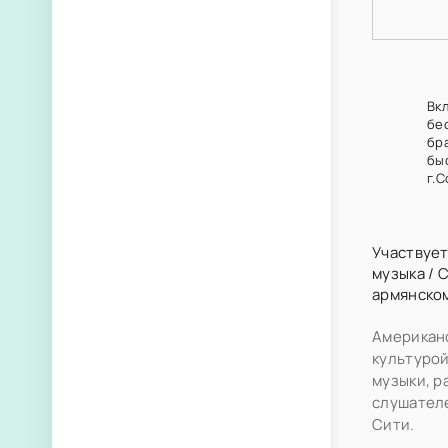
Вкл
бе
бр
быс
г.С
Участвует
музыка
/
армянско
Американс
культуро
музыки, р
слушател
Сити.