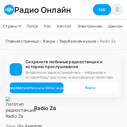
Радио Онлайн
100
Страны
Попса
Рок
Хип-хоп
Электронная
Шансон
Главная страница
»
Жанры
»
Зарубежная музыка
» Radio Za
Сохраните любимые радиостанции и
историю прослушивания
Войдите или зарегистрируйтесь — избранное и
история будут доступны на всех ваших устройствах.
егистрироваться
Войти
Получите
100
Нот
за регистрацию
Radio Za
Город:
Лос-Анджелес