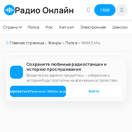
Радио Онлайн
100
Страны
Попса
Рок
Хип-хоп
Электронная
Шансон
Главная страница
»
Жанры
»
Попса
» WMXS Mix
Сохраните любимые радиостанции и
историю прослушивания
Войдите или зарегистрируйтесь — избранное и
история будут доступны на всех ваших устройствах.
егистрироваться
Войти
Получите
100
Нот
за регистрацию