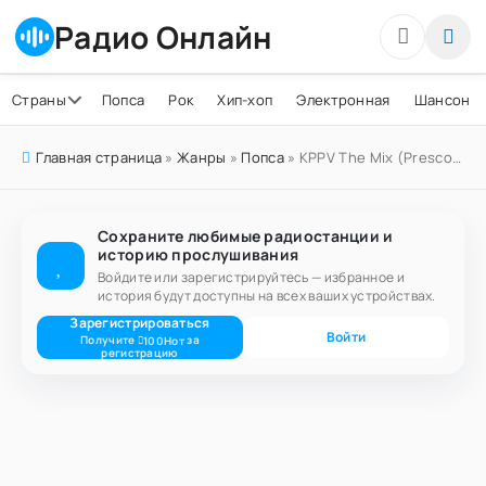
Радио Онлайн
Страны
Попса
Рок
Хип-хоп
Электронная
Шансон
Главная страница
»
Жанры
»
Попса
» KPPV The Mix (Prescott)
Сохраните любимые радиостанции и
историю прослушивания
Войдите или зарегистрируйтесь — избранное и
история будут доступны на всех ваших устройствах.
Зарегистрироваться
Войти
Получите
за
100
Нот
регистрацию