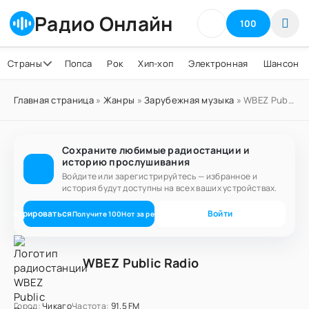
Радио Онлайн
100
Страны
Попса
Рок
Хип-хоп
Электронная
Шансон
Главная страница
»
Жанры
»
Зарубежная музыка
» WBEZ Public Radio
Сохраните любимые радиостанции и
историю прослушивания
Войдите или зарегистрируйтесь — избранное и
история будут доступны на всех ваших устройствах.
егистрироваться
Войти
Получите
100
Нот
за регистрацию
WBEZ Public Radio
Город:
Чикаго
Частота:
91.5 FM