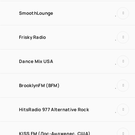
SmoothLounge
Frisky Radio
Dance Mix USA
BrooklynFM (BFM)
HitsRadio 977 Alternative Rock
KISS FM (Лос-Анджелес, США)