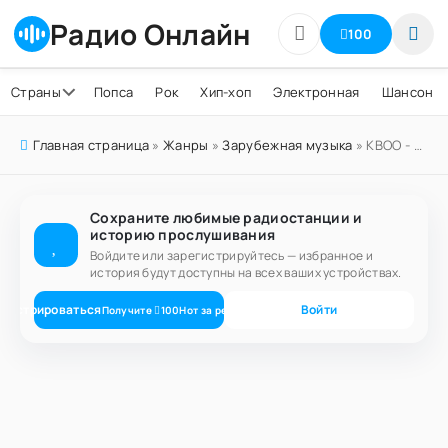
Радио Онлайн
100
Страны
Попса
Рок
Хип-хоп
Электронная
Шансон
Главная страница
»
Жанры
»
Зарубежная музыка
» KBOO - Portland Radio Station
Сохраните любимые радиостанции и
историю прослушивания
Войдите или зарегистрируйтесь — избранное и
история будут доступны на всех ваших устройствах.
егистрироваться
Войти
Получите
100
Нот
за регистрацию