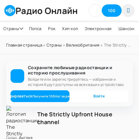
Радио Онлайн
100
Страны
Попса
Рок
Хип-хоп
Электронная
Шансон
Главная страница
»
Страны
»
Великобритания
» The Strictly Upfront House channel
Сохраните любимые радиостанции и
историю прослушивания
Войдите или зарегистрируйтесь — избранное и
история будут доступны на всех ваших устройствах.
егистрироваться
Войти
Получите
100
Нот
за регистрацию
The Strictly Upfront House
channel
Город:
Англия