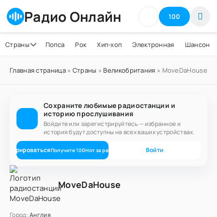
Радио Онлайн
100
Страны
Попса
Рок
Хип-хоп
Электронная
Шансон
Главная страница
»
Страны
»
Великобритания
» MoveDaHouse
Сохраните любимые радиостанции и
историю прослушивания
Войдите или зарегистрируйтесь — избранное и
история будут доступны на всех ваших устройствах.
егистрироваться
Войти
Получите
100
Нот
за регистрацию
MoveDaHouse
Город:
Англия