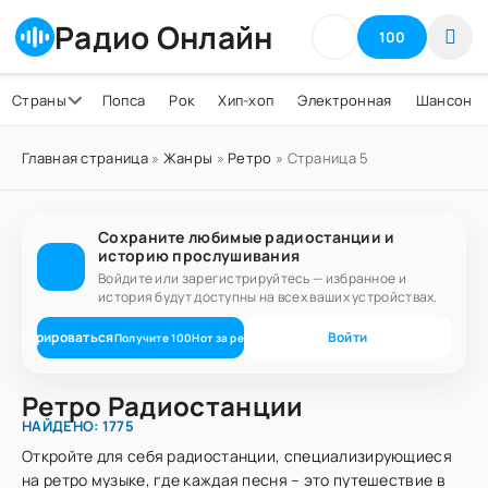
Радио Онлайн
100
Страны
Попса
Рок
Хип-хоп
Электронная
Шансон
Главная страница
»
Жанры
»
Ретро
» Страница 5
Сохраните любимые радиостанции и
историю прослушивания
Войдите или зарегистрируйтесь — избранное и
история будут доступны на всех ваших устройствах.
егистрироваться
Войти
Получите
100
Нот
за регистрацию
Ретро Радиостанции
НАЙДЕНО: 1775
Откройте для себя радиостанции, специализирующиеся
на ретро музыке, где каждая песня – это путешествие в