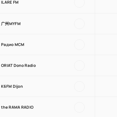
ILARE FM
广州MYFM
Радио МСМ
ORIAT Dono Radio
K6FM Dijon
the RAMA RADIO