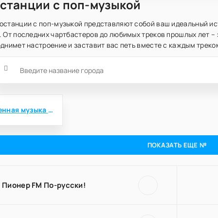
станции с поп-музыкой
останции с поп-музыкой представляют собой ваш идеальный ист
. От последних чартбастеров до любимых треков прошлых лет –
днимет настроение и заставит вас петь вместе с каждым треко
Современная музыка для взрослых
ПОКАЗАТЬ ЕЩЕ №
Пионер FM По-русски!