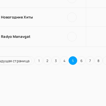
Новогодние Хиты
Radyo Manavgat
ыдущая страница
1
2
3
4
5
6
7
8