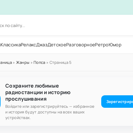
н
Классика
Релакс
Джаз
Детское
Разговорное
Ретро
Юмор
раница
»
Жанры
»
Попса
» Страница 5
Сохраните любимые
радиостанции и историю
прослушивания
Зарегистрир
Войдите или зарегистрируйтесь — избранное
и история будут доступны на всех ваших
устройствах.