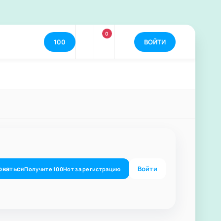
0
100
ВОЙТИ
оваться
Войти
Получите
100
Нот
за регистрацию