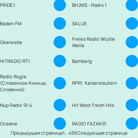
PRIDE1
BHJMS - Radio 1
Baden FM
SALUE
Freies Radio Wüste
Okerwelle
Welle
HITRADIO RT1
Bamberg
Radio Rogla
(Словенске-Конице,
RPR1. Kaiserslautern
Словения)
Nup Radio 91.4
Hit West Fresh Hits
Océane
RADIO FAZAKIR
Предыдущая страница
1
...
4
5
6
Следующая страница