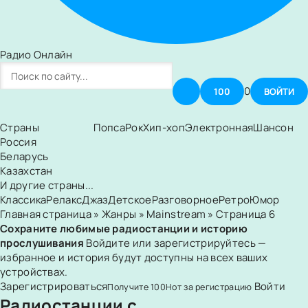
Радио Онлайн
0
100
ВОЙТИ
Страны
Попса
Рок
Хип-хоп
Электронная
Шансон
Россия
Беларусь
Казахстан
И другие страны...
Классика
Релакс
Джаз
Детское
Разговорное
Ретро
Юмор
Главная страница
»
Жанры
»
Mainstream
» Страница 6
Сохраните любимые радиостанции и историю
прослушивания
Войдите или зарегистрируйтесь —
избранное и история будут доступны на всех ваших
устройствах.
Зарегистрироваться
Войти
Получите
100
Нот
за регистрацию
Радиостанции с