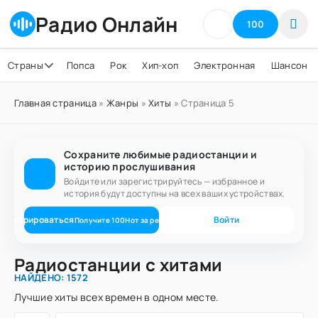
Радио Онлайн
100
Страны
Попса
Рок
Хип-хоп
Электронная
Шансон
Главная страница
»
Жанры
»
Хиты
» Страница 5
Сохраните любимые радиостанции и
историю прослушивания
Войдите или зарегистрируйтесь — избранное и
история будут доступны на всех ваших устройствах.
егистрироваться
Войти
Получите
100
Нот
за регистрацию
Радиостанции с хитами
НАЙДЕНО: 1572
Лучшие хиты всех времен в одном месте.