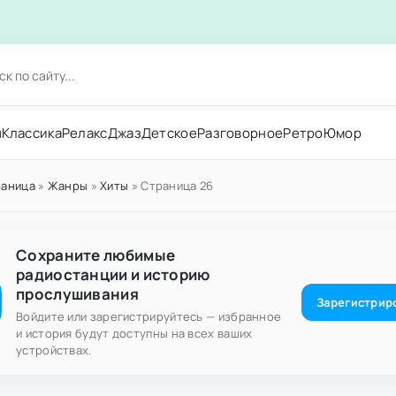
н
Классика
Релакс
Джаз
Детское
Разговорное
Ретро
Юмор
раница
»
Жанры
»
Хиты
» Страница 26
Сохраните любимые
радиостанции и историю
прослушивания
Зарегистрир
Войдите или зарегистрируйтесь — избранное
и история будут доступны на всех ваших
устройствах.