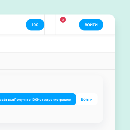
0
100
ВОЙТИ
оваться
Войти
Получите
100
Нот
за регистрацию