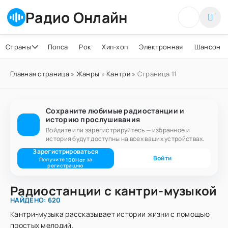
Радио Онлайн
Страны
Попса
Рок
Хип-хоп
Электронная
Шансон
Главная страница
»
Жанры
»
Кантри
» Страница 11
Сохраните любимые радиостанции и
историю прослушивания
Войдите или зарегистрируйтесь — избранное и
история будут доступны на всех ваших устройствах.
Зарегистрироваться
Войти
Получите
за
100
Нот
регистрацию
Радиостанции с кантри-музыкой
НАЙДЕНО: 620
Кантри-музыка рассказывает истории жизни с помощью
простых мелодий.