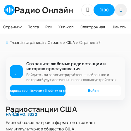
Радио Онлайн
100
Страны
Попса
Рок
Хип-хоп
Электронная
Шансон
Главная страница
»
Страны
»
США
» Страница 7
Сохраните любимые радиостанции и
историю прослушивания
Войдите или зарегистрируйтесь — избранное и
история будут доступны на всех ваших устройствах.
егистрироваться
Войти
Получите
100
Нот
за регистрацию
Радиостанции США
НАЙДЕНО: 3322
Разнообразие жанров и форматов отражает
мультикультурное общество США.