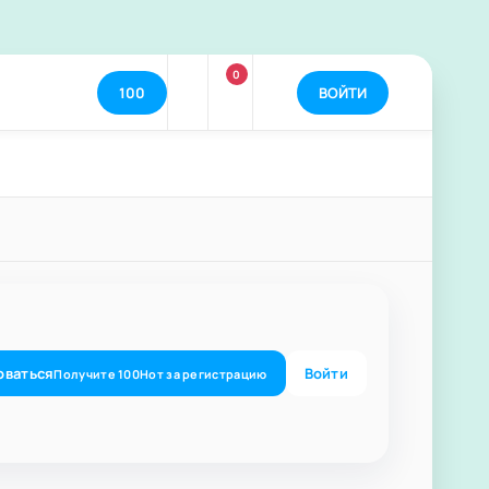
0
100
ВОЙТИ
оваться
Войти
Получите
100
Нот
за регистрацию