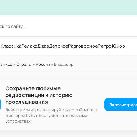
н
Классика
Релакс
Джаз
Детское
Разговорное
Ретро
Юмор
раница
»
Страны
»
Россия
» Владимир
Сохраните любимые
радиостанции и историю
прослушивания
Зарегистрир
Войдите или зарегистрируйтесь — избранное
и история будут доступны на всех ваших
устройствах.