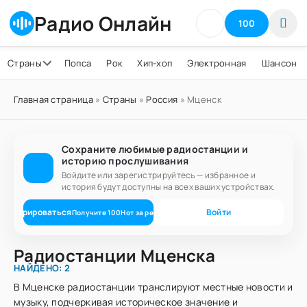
Радио Онлайн
100
Страны
Попса
Рок
Хип-хоп
Электронная
Шансон
Главная страница
»
Страны
»
Россия
» Мценск
Сохраните любимые радиостанции и
историю прослушивания
Войдите или зарегистрируйтесь — избранное и
история будут доступны на всех ваших устройствах.
егистрироваться
Войти
Получите
100
Нот
за регистрацию
Радиостанции Мценска
НАЙДЕНО: 2
В Мценске радиостанции транслируют местные новости и
музыку, подчеркивая историческое значение и