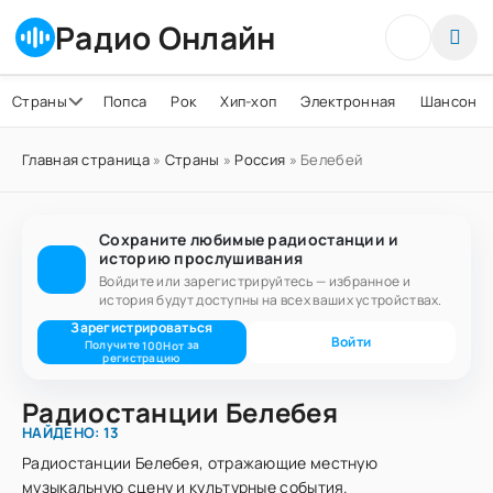
Радио Онлайн
Страны
Попса
Рок
Хип-хоп
Электронная
Шансон
Главная страница
»
Страны
»
Россия
» Белебей
Сохраните любимые радиостанции и
историю прослушивания
Войдите или зарегистрируйтесь — избранное и
история будут доступны на всех ваших устройствах.
Зарегистрироваться
Войти
Получите
за
100
Нот
регистрацию
Радиостанции Белебея
НАЙДЕНО: 13
Радиостанции Белебея, отражающие местную
музыкальную сцену и культурные события.