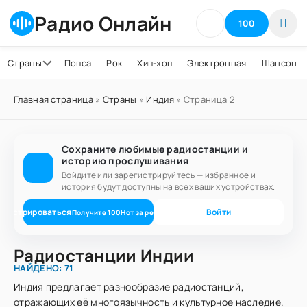
Радио Онлайн
100
Страны
Попса
Рок
Хип-хоп
Электронная
Шансон
Главная страница
»
Страны
»
Индия
» Страница 2
Сохраните любимые радиостанции и
историю прослушивания
Войдите или зарегистрируйтесь — избранное и
история будут доступны на всех ваших устройствах.
егистрироваться
Войти
Получите
100
Нот
за регистрацию
Радиостанции Индии
НАЙДЕНО: 71
Индия предлагает разнообразие радиостанций,
отражающих её многоязычность и культурное наследие.