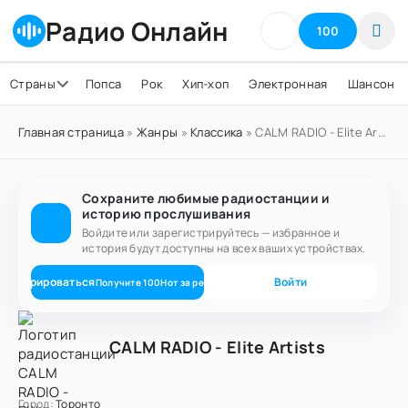
Радио Онлайн
100
Страны
Попса
Рок
Хип-хоп
Электронная
Шансон
Главная страница
»
Жанры
»
Классика
» CALM RADIO - Elite Artists
Сохраните любимые радиостанции и
историю прослушивания
Войдите или зарегистрируйтесь — избранное и
история будут доступны на всех ваших устройствах.
егистрироваться
Войти
Получите
100
Нот
за регистрацию
CALM RADIO - Elite Artists
Город:
Торонто