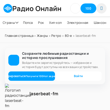
Радио Онлайн
100
Страны
Попса
Рок
Хип-хоп
Электронная
Шансон
Главная страница
»
Жанры
»
Ретро
»
80-е
» laserbeat-fm
Сохраните любимые радиостанции и
историю прослушивания
Войдите или зарегистрируйтесь — избранное и
история будут доступны на всех ваших устройствах.
егистрироваться
Войти
Получите
100
Нот
за регистрацию
laserbeat-fm