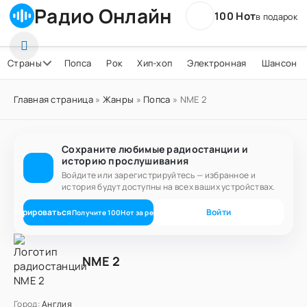
Радио Онлайн
100 Нот
в подарок
Страны
Попса
Рок
Хип-хоп
Электронная
Шансон
Главная страница
»
Жанры
»
Попса
» NME 2
Сохраните любимые радиостанции и
историю прослушивания
Войдите или зарегистрируйтесь — избранное и
история будут доступны на всех ваших устройствах.
егистрироваться
Войти
Получите
100
Нот
за регистрацию
NME 2
Город:
Англия