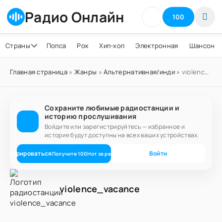
Радио Онлайн
100
Страны
Попса
Рок
Хип-хоп
Электронная
Шансон
Главная страница
»
Жанры
»
Альтернативная/инди
» violence_vacance
Сохраните любимые радиостанции и
историю прослушивания
Войдите или зарегистрируйтесь — избранное и
история будут доступны на всех ваших устройствах.
егистрироваться
Войти
Получите
100
Нот
за регистрацию
violence_vacance